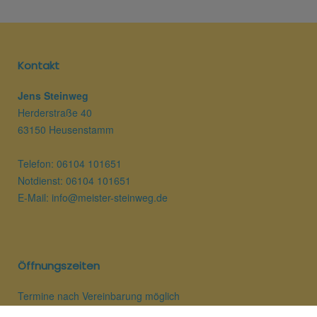
Kontakt
Jens Steinweg
Herderstraße 40
63150 Heusenstamm
Telefon: 06104 101651
Notdienst: 06104 101651
E-Mail:
info@meister-steinweg.de
Öffnungszeiten
Termine nach Vereinbarung möglich